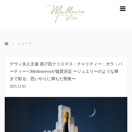
me
ホーム
ニュース
デヴィ夫人主催 第27回クリスマス・チャリティー・ガラ・パ
ーティーへMeilleurevieが協賛決定 〜ジュエリーのような輝
きで彩る、思いやりに満ちた聖夜〜
2025.12.03