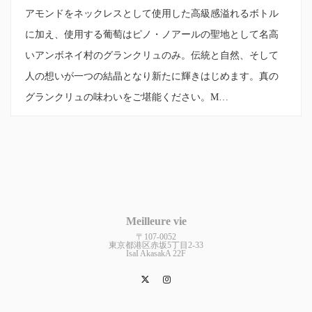
アモンドをネックレスとして使用した高級感溢れるボトル
に加え、使用する葡萄はピノ・ノアールの聖地として名高
いアンボネイ村のグランクリュのみ。伝統と自然、そして
人の想いが一つの結晶となり新たに輝きはじめます。真の
グランクリュの味わいをご堪能ください。M…
Meilleure vie
〒107-0052
東京都港区赤坂5丁目2-33
IsaI AkasakA 22F
Twitter
Instagram